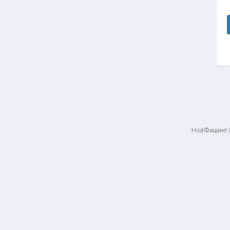
НовФишинг.Р