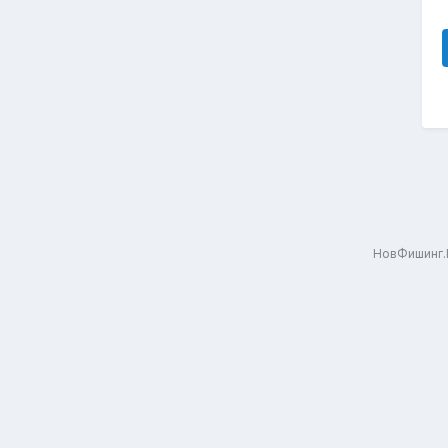
НовФишинг.Р