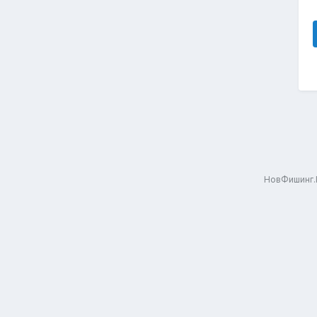
НовФишинг.Р