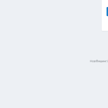
НовФишинг.Р