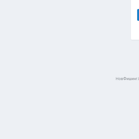
НовФишинг.Р